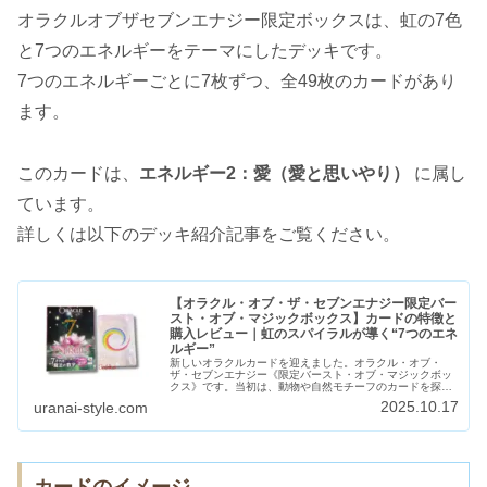
オラクルオブザセブンエナジー限定ボックスは、虹の7色
と7つのエネルギーをテーマにしたデッキです。
7つのエネルギーごとに7枚ずつ、全49枚のカードがあり
ます。
このカードは、
エネルギー2：愛（愛と思いやり）
に属し
ています。
詳しくは以下のデッキ紹介記事をご覧ください。
【オラクル・オブ・ザ・セブンエナジー限定バー
スト・オブ・マジックボックス】カードの特徴と
購入レビュー｜虹のスパイラルが導く“7つのエネ
ルギー”
新しいオラクルカードを迎えました。オラクル・オブ・
ザ・セブンエナジー《限定バースト・オブ・マジックボッ
クス》です。当初は、動物や自然モチーフのカードを探し
ていました。けれど最終的に選んだのは、この“虹のスパイ
2025.10.17
uranai-style.com
ラル”が印象的な限定ボックス。み...