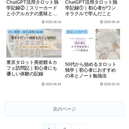
ChatGPT活用タロット独
ChatGPT活用タロット独
学記録②｜スリーカード
学記録①｜初心者がワン
と小アルカナの意味とス
オラクルで学んだこと
ピード感
2025.08.20
2025.08.18
占い体験・自己成長の記録
タロットカード
東京タロット美術館＆カ
50代から始めるタロット
フェ訪問記｜初心者にも
独学｜初心者におすすめ
優しい体験の記録
の本とノート勉強法
2025.06.04
2025.05.10
次のページ