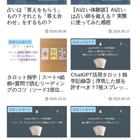
占いは「答えをもらう」
【AI占い体験談】AI占い
もの？それとも「答え合
は占い師を超える？ 実際
わせ」をするもの？
に使ってみた感想
2026.06.08
2026.05.17
タロットカード
タロットカード
ChatGPT活用タロット独
タロット独学｜スート×絵
学記録③｜浮気した彼を
柄×質問で読むリーディン
許すべき？7枚スプレッド
グのコツ（ソード3逆位置
で恋愛の未来を占う
の実例）
2025.10.31
2025.09.18
タロットカード
タロットカード