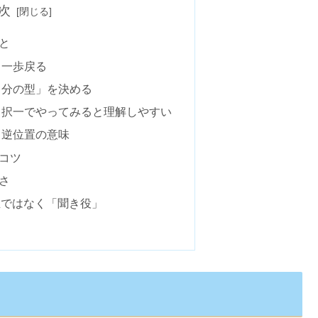
次
と
ら一歩戻る
自分の型」を決める
｜択一でやってみると理解しやすい
と逆位置の意味
コツ
さ
先生ではなく「聞き役」
ら