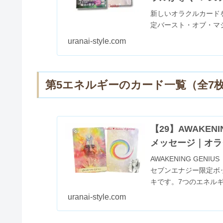
新しいオラクルカード
定バースト・オブ・マ
ードを探していました
uranai-style.com
的な限定ボックス。み..
第5エネルギーのカード一覧（全7
【29】AWAKEN
メッセージ｜オラ
AWAKENING GE
セブンエナジー限定ボ
キです。7つのエネル
ドは、...
uranai-style.com