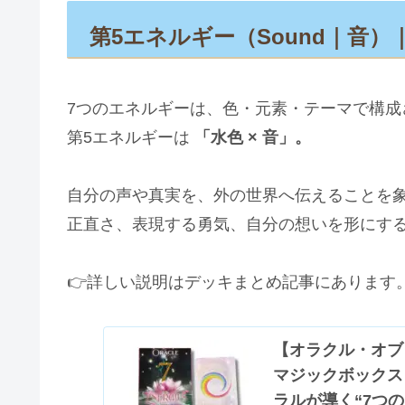
第5エネルギー（Sound｜音
7つのエネルギーは、色・元素・テーマで構成
第5エネルギーは
「水色 × 音」。
自分の声や真実を、外の世界へ伝えることを
正直さ、表現する勇気、自分の想いを形にす
👉詳しい説明はデッキまとめ記事にあります
【オラクル・オブ
マジックボックス
ラルが導く“7つ