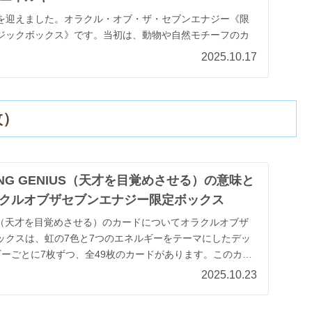
を迎えました。オラクル・オブ・ザ・セブンエナジー《限
ジックボックス》です。当初は、動物や自然モチーフのカ
。けれど最終的に選んだのは、この“虹のスパイラル”が印象
2025.10.17
.
枚）
ING GENIUS（天才を目覚めさせる）の意味と
クルオブザセブンエナジー限定ボックス
NIUS（天才を目覚めさせる）のカードについてオラクルオブザ
ックスは、虹の7色と7つのエネルギーをテーマにしたデッ
ギーごとに7枚ずつ、全49枚のカードがあります。このカー
2025.10.23