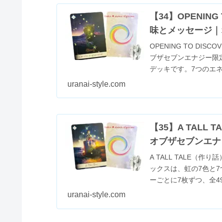
【34】OPENIN
味とメッセージ｜
OPENING TO D
ブザセブンエナジー限
デッキです。7つのエ
カ...
uranai-style.com
【35】A TAL
オブザセブンエナ
A TALL TALE
ックスは、虹の7色と
ーごとに7枚ずつ、全
SOUN...
uranai-style.com