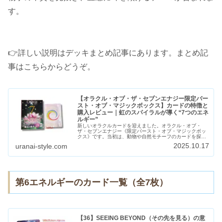
す。
👉詳しい説明はデッキまとめ記事にあります。まとめ記
事はこちらからどうぞ。
【オラクル・オブ・ザ・セブンエナジー限定バー
スト・オブ・マジックボックス】カードの特徴と
購入レビュー｜虹のスパイラルが導く“7つのエネ
ルギー”
新しいオラクルカードを迎えました。オラクル・オブ・
ザ・セブンエナジー《限定バースト・オブ・マジックボッ
クス》です。当初は、動物や自然モチーフのカードを探し
ていました。けれど最終的に選んだのは、この“虹のスパイ
2025.10.17
uranai-style.com
ラル”が印象的な限定ボックス。み...
第6エネルギーのカード一覧（全7枚）
【36】SEEING BEYOND（その先を見る）の意