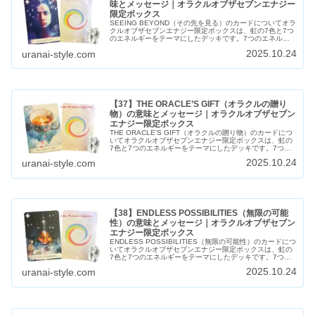
味とメッセージ｜オラクルオブザセブンエナジー
限定ボックス
SEEING BEYOND（その先を見る）のカードについてオラ
クルオブザセブンエナジー限定ボックスは、虹の7色と7つ
のエネルギーをテーマにしたデッキです。7つのエネルギ
ーごとに7枚ずつ、全49枚のカードがあります。このカー
2025.10.24
uranai-style.com
ドは、エネルギー6...
【37】THE ORACLE’S GIFT（オラクルの贈り
物）の意味とメッセージ｜オラクルオブザセブン
エナジー限定ボックス
THE ORACLE’S GIFT（オラクルの贈り物）のカードにつ
いてオラクルオブザセブンエナジー限定ボックスは、虹の
7色と7つのエネルギーをテーマにしたデッキです。7つの
エネルギーごとに7枚ずつ、全49枚のカードがあります。
2025.10.24
uranai-style.com
このカードは、...
【38】ENDLESS POSSIBILITIES（無限の可能
性）の意味とメッセージ｜オラクルオブザセブン
エナジー限定ボックス
ENDLESS POSSIBILITIES（無限の可能性）のカードにつ
いてオラクルオブザセブンエナジー限定ボックスは、虹の
7色と7つのエネルギーをテーマにしたデッキです。7つの
エネルギーごとに7枚ずつ、全49枚のカードがあります。
2025.10.24
uranai-style.com
このカード...