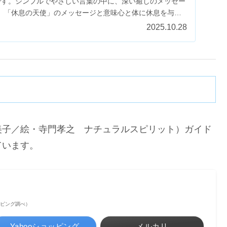
です。シンプルでやさしい言葉の中に、深い癒しのメッセー
。「休息の天使」のメッセージと意味心と体に休息を与え
..
2025.10.28
美子／絵・寺門孝之 ナチュラルスピリット）ガイド
ています。
ショッピング調べ）
Yahooショッピング
メルカリ