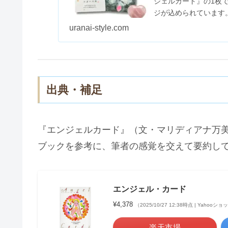
ジェルカード』の1枚
ジが込められています
てね。自分へのご褒美も.
uranai-style.com
出典・補足
『エンジェルカード』（文・マリディアナ万
ブックを参考に、筆者の感覚を交えて要約し
エンジェル・カード
¥4,378
（2025/10/27 12:38時点 | Yahoo
楽天市場